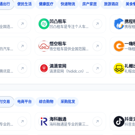
通出行
便民生活
健康医疗
快递物流
房产家居
旅游酒店
美食
凹凸租车
携程
天下行租车提供全国连锁汽车租赁服务，涵盖自...
凹凸租车是专注个人车辆租赁的服务站点，提供...
悟空租车
一嗨
首汽租车是专业的汽车租赁站点，提供自驾、商...
悟空租车提供全国范围内的自驾租车服务，涵盖...
滈滴官网
礼帽
腾讯出行服务是腾讯官方推出的综合性出行平台...
滈滴官网（hididc.cn）是一家专业的IDC服务提...
付交易
电商平台
综合购物
采购批发
海科融通
抖音
花瓣支付是一款专业的在线收款工具，提供安全...
海科融通是专业的第三方支付服务商，提供全面...